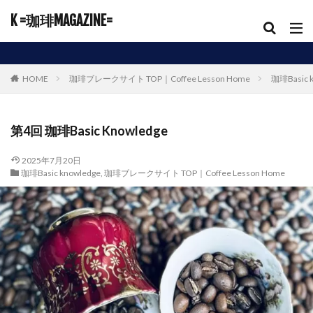
K =珈琲MAGAZINE=
HOME
珈琲ブレークサイト TOP｜Coffee Lesson Home
珈琲Basic 
第4回 珈琲Basic Knowledge
2025年7月20日
珈琲Basic knowledge
,
珈琲ブレークサイト TOP｜Coffee Lesson Home