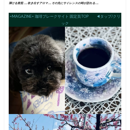
弾ける焙煎 ….. 吹き出すアロマ….. その先にサイレンスの時が訪れる…..
=MAGAZINE= 珈琲ブレークサイト 固定頁TOP ◀︎タップ/クリ
ック