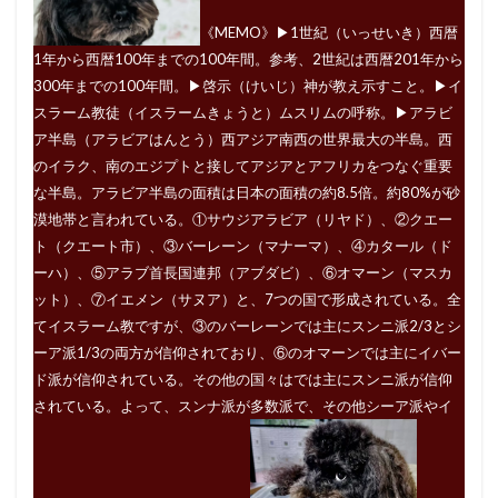
《MEMO》▶︎1世紀（いっせいき）西暦
1年から西暦100年までの100年間。参考、2世紀は西暦201年から
300年までの100年間。▶︎啓示（けいじ）神が教え示すこと。▶︎イ
スラーム教徒（イスラームきょうと）ムスリムの呼称。▶︎アラビ
ア半島（アラビアはんとう）西アジア南西の世界最大の半島。西
のイラク、南のエジプトと接してアジアとアフリカをつなぐ重要
な半島。アラビア半島の面積は日本の面積の約8.5倍。約80%が砂
漠地帯と言われている。①サウジアラビア（リヤド）、②クエー
ト（クエート市）、③バーレーン（マナーマ）、④カタール（ド
ーハ）、⑤アラブ首長国連邦（アブダビ）、⑥オマーン（マスカ
ット）、⑦イエメン（サヌア）と、7つの国で形成されている。全
てイスラーム教ですが、③のバーレーンでは主にスンニ派2/3とシ
ーア派1/3の両方が信仰されており、⑥のオマーンでは主にイバー
ド派が信仰されている。その他の国々はでは主にスンニ派が信仰
されている。よって、スンナ派が多数派で、その他シーア派やイ