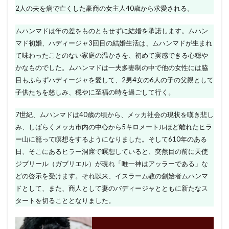
2人の夫を病で亡くした豪商の女主人40歳から求愛される。
ムハンマドは年の差をものともせずに結婚を承諾します。ムハン
マド初婚、ハディージャ3回目の結婚生活は、ムハンマドが生まれ
て味わったことのない家庭の温かさを、初めて実感できる心穏や
かなものでした。ムハンマドは一夫多妻制の中で他の女性には脇
目もふらずハディージャを愛して、2男4女の6人の子の父親として
子供たちを慈しみ、穏やに至福の時を過ごして行く。
7世紀、ムハンマドは40歳の頃から、メッカ社会の現状を嘆き悲し
み、しばらくメッカ市内の中心から5キロメートルほど離れたヒラ
ー山に籠って瞑想をするようになりました。そして610年のある
日、そこにあるヒラー洞窟で瞑想していると、突然目の前に天使
ジブリール（ガブリエル）が現れ「唯一神はアッラーである」な
どの啓示を受けます。それ以来、イスラーム教の創始者ムハンマ
ドとして、また、商人として妻のバディージャとともに新たなス
タートを切ることとなりました。