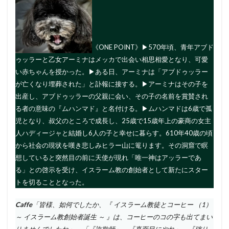
《ONE POINT》▶︎570年頃、青年アブド
ゥッラーと乙女アーミナはメッカで出会い相思相愛となり、可愛
い赤ちゃんを授かった。▶︎ある日、アーミナは「アブドゥッラー
が亡くなり埋葬された」と訃報に接する。▶︎アーミナはその子を
出産し、アブドゥッラーの父親に会い、その子の名前を賞賛され
る者の意味の『ムハンマド』と名付ける。▶︎ムハンマドは6歳で孤
児となり、叔父のところで成長し、25歳で15歳年上の豪商の女主
人ハディージャと結婚し6人の子と幸せに暮らす。610年40歳の頃
から社会の現状を嘆き悲しみヒラー山に篭ります。その洞窟で瞑
想していると突然目の前に天使が現れ「唯一神はアッラーであ
る」との啓示を受け、イスラーム教の創始者として新たにスター
トを切ることとなった。
Caffe
「皆様、如何でしたか、『 イスラーム教徒とコーヒー （1）
～ イスラーム教創始者誕生 ～ 』は、コーヒーのコの字も出てまい