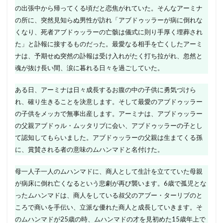
の出張中から帰ってくる頃だと恋焦がれていた。そんなアーミナ
の所に、突然見知らぬ男性が訪れ「アブドゥッラーが病に倒れな
くなり、死者アブドゥッラーの亡骸は儀式に則り手厚く埋葬され
た」と訃報に接するものだった。最愛なる相手を亡くしたアーミ
ナは、予期せぬ突然の訃報は受け入れがたく打ち拉がれ、忽然と
魂が抜け長い間、涙に暮れる日々を過ごしていた。
ある日、アーミナは日々成長するお腹の中の子供に勇気づけら
れ、確り生きることを決意します。そして最愛のアブドゥッラー
の子供をメッカで無事出産します。アーミナは、アブドゥッラー
の父親アブドゥル・ムッタリブに会い、アブドゥッラーの子とし
て認知してもらいました。アブドゥッラーの父親は生まてくる孫
に、賞賛される者の意味のムハンマドと名付けた。
母一人子一人のムハンマドに、商人として生計を立てていた母親
が病床に倒れ亡くなるという悲劇が再び襲います。6歳で孤児とな
ったムハンマドは、商人をしている叔父のアブー・ターリブのと
ころで商いを手伝い、立派な優れた商人と成長していきます。そ
のムハンマドが25歳の時、ムハンマドの才を見初めた15歳年上で