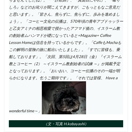
りませんでしたね」。「『詐欺師』、『真面目にやれ』、『確り
しろ』などのお叱りが聞こえてきますが、ごもっともなご意見だ
と思います」。「皆さん、焦らずに、焦らずに、歩みを進めまし
ょう」。「コーヒー文化の伝播は、570年頃の青年アブドゥッラー
と乙女アミナの相思相愛で授かったアフマド後の、イスラーム教
の創始者ムハンマドが礎になっていると=Magazine= Coffee
Lesson Homeは信念を持っているからです」。「CaffeもMochaも
この解明の冒険の旅に船出いたしました」。「すでに皆様も、乗
船しております」。「次回、第5回は4月28日（金）『イスラーム
教とコーヒー（2） ～イスラーム教創始者の試練 ～』が掲載予定
となっております」。「おいおい、コーヒー伝播のその一端が明
らかになります。乞うご期待です」。「それでは皆様、 Have a
wonderful time～」
（文・写真 H.kobayashi）