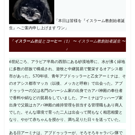
「本日は皆様を『イスラーム教創始者誕
生』へご案内申し上げます ワン」
『
イスラーム
教徒と
コーヒー
（1） 〜 イスラーム教創始者誕生 〜
』
6世紀ごろ、アラビア半島の西部にある砂漠地帯に、水が沸く緑地
に多数の部族で構成され、遊牧と中継貿易で繁栄するオアシス都
市があった。570年頃、青年アブドゥッラーと乙女アーミナは、そ
のオアシス都市マッカ（以後、メッカと呼称）で出会った。アブ
ドゥッラーの父は名門のハーシム家の出身でカアバ神殿の奉仕者
で香料や絹などの貿易をしていました。アーミナはワッハーブ家
出身で父親はカアバ神殿の維持管理を担当する管理職もあり商人
でした。そんな環境で育った二人は出会って間もなく相思相愛と
なり、やがて赤ちゃんを授かり、満ち足りた日々を送っていた。
ある日アーミナは、アブドゥッラーが、そろそろキャラバン隊で