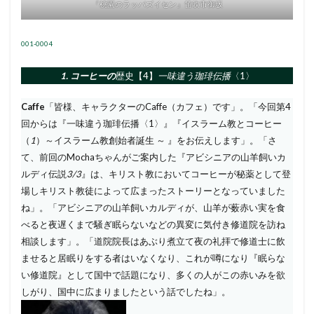
『桃園のラッパズイセン』笛吹市御坂
001-0004
1. コーヒーの
歴史【4】
一味違う珈琲伝播
〈1〉
Caffe
「皆様、キャラクターのCaffe（カフェ）です」。「今回第4
回からは『一味違う珈琲伝播〈1〉』『イスラーム教とコーヒー
（
1
）～イスラーム教創始者誕生 ～ 』をお伝えします」。「さ
て、前回のMochaちゃんがご案内した『アビシニアの山羊飼いカ
ルディ伝説
3/3
』は、キリスト教においてコーヒーが秘薬として登
場しキリスト教徒によって広まったストーリーとなっていました
ね」。「アビシニアの山羊飼いカルディが、山羊が薮赤い実を食
べると夜遅くまで騒ぎ眠らないなどの異変に気付き修道院を訪ね
相談します」。「道院院長はあぶり煮立て夜の礼拝で修道士に飲
ませると居眠りをする者はいなくなり、これが噂になり『眠らな
い修道院』として国中で話題になり、多くの人がこの赤いみを欲
しがり、国中に広まりましたという話でしたね」。