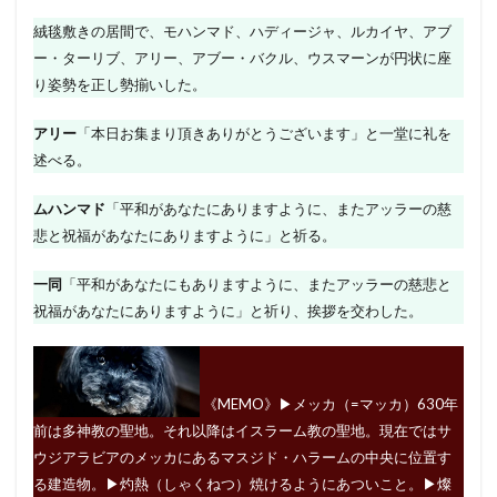
絨毯敷きの居間で、モハンマド、ハディージャ、ルカイヤ、アブ
ー・ターリブ、アリー、アブー・バクル、ウスマーンが円状に座
り姿勢を正し勢揃いした。
アリー
「本日お集まり頂きありがとうございます」と一堂に礼を
述べる。
ムハンマド
「平和があなたにありますように、またアッラーの慈
悲と祝福があなたにありますように」と祈る。
一同
「平和があなたにもありますように、またアッラーの慈悲と
祝福があなたにありますように」と祈り、挨拶を交わした。
《MEMO》▶︎メッカ（=マッカ）630年
前は多神教の聖地。それ以降はイスラーム教の聖地。現在ではサ
ウジアラビアのメッカにあるマスジド・ハラームの中央に位置す
る建造物。▶︎灼熱（しゃくねつ）焼けるようにあついこと。▶︎燦