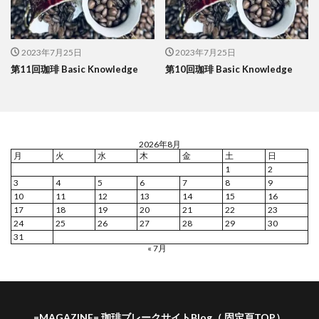
2023年7月25日
2023年7月25日
第11回珈琲 Basic Knowledge
第10回珈琲 Basic Knowledge
2026年8月
月
火
水
木
金
土
日
1
2
3
4
5
6
7
8
9
10
11
12
13
14
15
16
17
18
19
20
21
22
23
24
25
26
27
28
29
30
31
« 7月
=MAGAZINE= 珈琲ブレークサイトBlog（ 固定頁TOP）