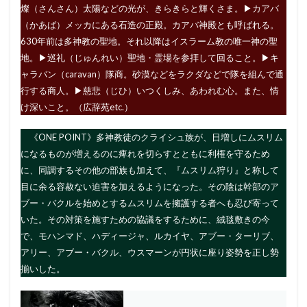
燦（さんさん）太陽などの光が、きらきらと輝くさま。▶︎カアバ
（かあば）メッカにある石造の正殿。カアバ神殿とも呼ばれる。
630年前は多神教の聖地。それ以降はイスラーム教の唯一神の聖
地。▶︎巡礼（じゅんれい）聖地・霊場を参拝して回ること。▶︎キ
ャラバン（caravan）隊商。砂漠などをラクダなどで隊を組んで通
行する商人。▶︎慈悲（じひ）いつくしみ、あわれむ心。また、情
け深いこと。（広辞苑etc.）
《ONE POINT》多神教徒のクライシュ族が、日増しにムスリム
になるものが増えるのに痺れを切らすとともに利権を守るため
に、同調するその他の部族も加えて、『ムスリム狩り』と称して
目に余る容赦ない迫害を加えるようになった。その陰は幹部のア
ブー・バクルを始めとするムスリムを擁護する者へも忍び寄って
いた。その対策を施すための協議をするために、絨毯敷きの今
で、モハンマド、ハディージャ、ルカイヤ、アブー・ターリブ、
アリー、アブー・バクル、ウスマーンが円状に座り姿勢を正し勢
揃いした。