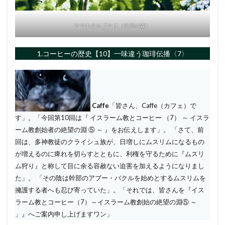
ヤマホタルブクロ（金川の森）
1.コーヒーの歴史【10】一味違う珈琲伝播〈7〉
Caffe
「皆さん、Caffe（カフェ）で
す」。「今回第10回は『 イスラーム教とコーヒー （7） ～ イスラ
ーム教創始者の絶望の淵 ⑤ ～ 』をお伝えします」。 「さて、前
回は、多神教徒のクライシュ族が、日増しにムスリムになるもの
が増えるのに痺れを切らすとともに、利権を守るために『ムスリ
ム狩り』と称して目に余る容赦ない迫害を加えるようになりまし
た」。 「その陰は幹部のアブー・バクルを始めとするムスリムを
擁護する者へも忍び寄っていた」。「それでは、皆さんを『イス
ラーム教とコーヒー（7）～イスラーム教創始の絶望の淵⑤ ～
」』へご案内申し上げますワン」