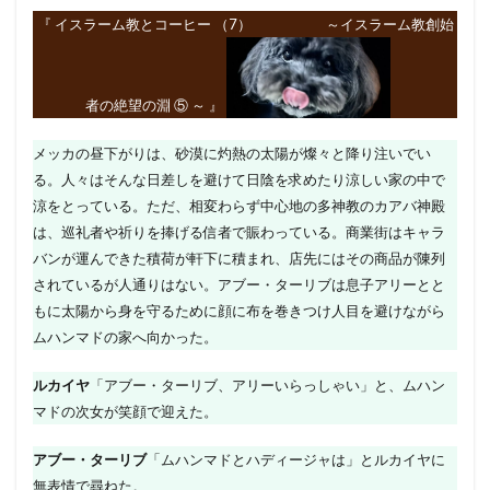
『 イスラーム教とコーヒー （7） ～イスラーム教創始
者の絶望の淵 ⑤ ～ 』
メッカの昼下がりは、砂漠に灼熱の太陽が燦々と降り注いでい
る。人々はそんな日差しを避けて日陰を求めたり涼しい家の中で
涼をとっている。ただ、相変わらず中心地の多神教のカアバ神殿
は、巡礼者や祈りを捧げる信者で賑わっている。商業街はキャラ
バンが運んできた積荷が軒下に積まれ、店先にはその商品が陳列
されているが人通りはない。アブー・ターリブは息子アリーとと
もに太陽から身を守るために顔に布を巻きつけ人目を避けながら
ムハンマドの家へ向かった。
ルカイヤ
「アブー・ターリブ、アリーいらっしゃい」と、ムハン
マドの次女が笑顔で迎えた。
アブー・ターリブ
「ムハンマドとハディージャは」とルカイヤに
無表情で尋ねた。