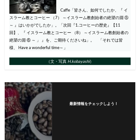
Caffe「皆さん、如何でしたか、『 イ
スラーム教とコーヒー （7） ～イスラーム教創始者の絶望の淵 ⑤
～ 』はいかがでしたか」。「次回『1.コーヒーの歴史』【11
回】、『 イスラーム教とコーヒー （8） ～イスラーム教創始者の
絶望の淵 ⑥ ～ 」 』を、ご期待くださいね」。 「それでは皆
様、 Have a wonderful time～」
（文・写真
H.kobayashi
）
最新情報をチェックしよう！