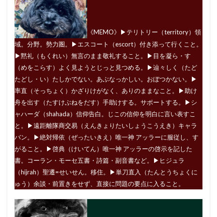
《MEMO》▶︎テリトリー（territory）領
域。分野。勢力圏。▶︎エスコート（escort）付き添って行くこと。
▶︎黙礼（もくれい）無言のまま敬礼すること。▶︎目を凝ら・す
（めをこらす）よく見ようとじっと見つめる。▶︎辿々しく（たど
たどし・い）たしかでない。あぶなっかしい。おぼつかない。▶︎
率直（そっちょく）かざりけがなく、ありのままなこと。▶︎助け
舟を出す（たすけぶねをだす）手助けする。サポートする。▶︎シ
ャハーダ（shahada）信仰告白。じこの信仰を明白に言い表すこ
と。▶︎遠距離隊商交易（えんきょりたいしょうこうえき）キャラ
バン。▶︎絶対帰依（ぜったいきえ）唯一神 アッラーに服従し、す
がること。▶︎啓典（けいてん）唯一神 アッラーの啓示を記した
書。コーラン・モーセ五書・詩篇・副音書など。▶︎ヒジュラ
（hijrah）聖遷=せいせん。移住。▶︎単刀直入（たんとうちょくに
ゅう）余談・前置きをせず、直接に問題の要点に入ること。