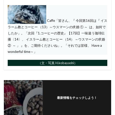
Caffe「皆さん、『 今回第16回は『 イス
ラーム教とコーヒー （13）～ウスマーンの求婚 ① ～ は、如何で
したか」。「次回『1.コーヒーの歴史』【17回】一味違う珈琲伝
播〈14〉、 イスラーム教とコーヒー （14） ～ウスマーンの求婚
② ～ 」 』を、ご期待くださいね」。「それでは皆様、 Have a
wonderful time～」
（文・写真 H.kobayashi）
最新情報をチェックしよう！