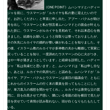
《ONE POINT》ムハンマドとハディー
ジャを前に、ウスマーンが「ルカイヤを私の妻に迎えたいので
す。お許しください」と率直に申し出た。アブー・バクルが助け
舟を出し「ウスマーンと私が預言者ムハンマドとの面会が叶えら
れた折に、ウスマーンがルカイヤを見初めて、それ以来恋心を抱
きました。結婚をお願いしょうと段取りは整っておりましたが、
その矢先にルカイヤの婚約が整い嫁がれることを知りました。そ
の後、イスラーム教のルカイヤが多神教の夫から離婚して実家に
戻っていることを知り、一度諦めたウスマーンの心に火がつき、
はや一年が過ぎようとしています」と経緯を説明した。ハディー
ジャ「私は良縁だと思います」と、ムハンマドは「私は申し分な
い。あとは、ルカイヤの気持ちだ」と認める。ムハンマドが「ル
カイヤ、アブー・バクルとウスマーンは過日の協議会で、ともに
これからのイスラームの行く末の重責を担ってもらことにした
が、単刀直入の感想を聞かせてくれ」。ルカイヤは唐突な父の質
問に、目を白黒させて戸惑い、隣にいる母親の顔を横目で見たが
目を伏せていて表情が読み取れない。頭が白くなりもたもたして
いる。