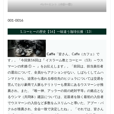
ペパーミント（小林一家）
001-0016
1.コーヒーの歴史【16】一味違う珈琲伝播〈13〉
Caffe
「皆さん、Caffe（カフェ）で
す」。「今回第16回は『 イスラーム教とコーヒー （13）～ウス
マーンの求婚 ① ～ 』をお伝えします」。「前回は、担当責任者
の選出について、全員からアクションがない。しばらくしてムハ
ンマドから、迫害から逃れる移住先のヒジュラについては交易を
営んでおり豪商で人脈もテリトリーも豊富にあるウスマーンが推
薦され、また、『唯一神、アッラーの前の絶対平等』の拠点とな
るウンマ（共同体）建設については、近親者を除く最初の入信者
でウスマーンの入信など多数をムスリムへと導いた、アブー・バ
クルが推薦され、全会一致で決定したね」。「それでは、皆さん