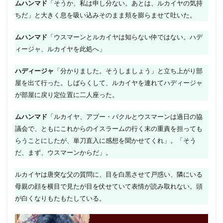
ムハンマド
「そうか、私は申し分ない。あとは、ルカイヤの気持
ちだ」と大きく息を吸い込みそのまま頬を膨らませて吐いた。
ムハンマド
「ウスマーンとルカイヤは知らない仲ではない。ハデ
ィージャ、ルカイヤを此処へ」
ハディージャ
「分かりました。そうしましょう」と立ち上がり部
屋を出て行った。しばらくして、ルカイヤを連れてハディージャ
が部屋に戻り定位置に二人座った。
ムハンマド
「ルカイヤ、アブー・バクルとウスマーンは過日の協
議会で、ともにこれからのイスラームの行く末の重責を担っても
らうことにしたが、単刀直入に感想を聞かせてくれ」。「そう
だ、まず、ウスマーンからだ」。
ルカイヤは唐突な父の質問に、目を白黒させて戸惑い、隣にいる
母親の顔を横目で見たが目を伏せていて表情が読み取れない。頭
が白くなりもたもたしている。