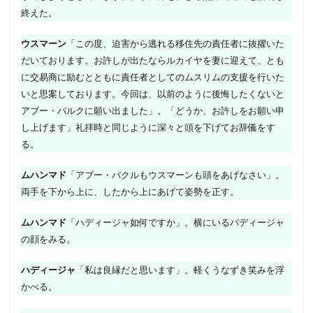
終えた。
ウスマーン
「この度、迫害から逃れる移住先の責任者に抜擢いた
だいております。お許しが出たならルカイヤを妻に迎えて、とも
に交易商に励むとともに責任者としてのムスリムの支援を行いた
いと思案しております。今回は、以前のように後悔したくないと
アブー・バルクに願い出ました」。「どうか、お許しをお願い申
し上げます」礼拝時と同じように深々と頭を下げてお辞儀をす
る。
ムハンマド
「アブー・バクルもウスマーンも頭をあげなさい」。
両手を下から上に、したから上にあげて姿勢を正す。
ムハンマド
「ハディージャ如何ですか」。横にいるバディージャ
の顔をみる。
ハディージャ
「私は良縁だと思います」。軽くうなずき笑みを浮
かべる。