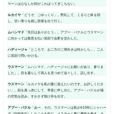
マーンは心なしか顔がこわばってぎこちない。
ルカイヤ
「どうぞ、ごゆっくり」。黙礼して、くるりと体を回
し、甘い香りを残し部屋を出て行く。
ムハンマド
「先日はありがとう」。アブー・バクルとウスマーン
に向かっては敬意を払い笑顔で会釈を交わした。
ハディージャ
「ところで、お二方のご用向きは何かしら」。二人
に笑顔で問いかける。
ウスマーン
「ムハンマド、ハディージャにお願いがあり、参りま
した」。目を凝らして両人を見つめて辿々しく、話し出す。
ウスマーン
「ルカイヤを私の妻に迎えたいのです。お許しくださ
い」。顔を真っ赤にして、率直に申し出た。アブー・バクルが場
の空気を読み、すかさず助け舟を出す。
アブー・バクル
「あー、その、ウスマーンは私が610年にシャハー
ダ（信仰告白）したことを知り、イスラーム教に興味を抱き、そ