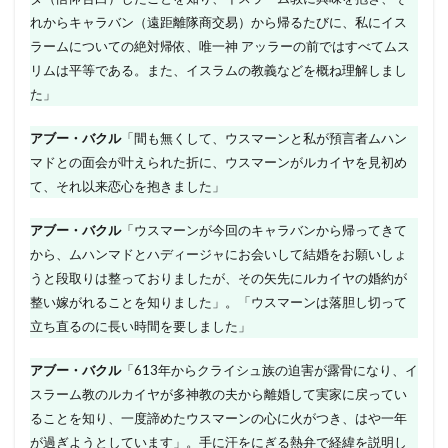
れからキャラバン（遠距離隊商交易）から帰るたびに、私にイス
ラームについての絶対帰依、唯一神 アッラーの前ではすべてムス
リムは平等である。また、イスラムの教義などを概ね理解しまし
た」
アブー・バクル
「間も無くして、ウスマーンと私が預言者ムハン
マドとの面会が叶えられた折に、ウスマーンがルカイヤを見初め
て、それ以来恋心を抱きました」
アブー・バクル
「ウスマーンが今回のキャラバンから帰ってきて
から、ムハンマドとハディージャにお会いして結婚をお願いしょ
うと段取りは整っておりましたが、その矢先にルカイヤの婚約が
整い嫁がれることを知りました」。「ウスマーンは落胆し切って
立ち直るのに長い時間を要しました」
アブー・バクル
「613年からクライシュ族の迫害が露骨になり、イ
スラーム教のルカイヤが多神教の夫から離婚して実家に戻ってい
ることを知り、一度諦めたウスマーンの心に火がつき、はや一年
が過ぎようとしています」。手に汗をにぎる熱弁で経緯を説明し