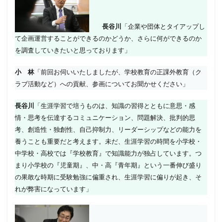
長谷川
「企業や団体とタイアップし
て企画運営することができるのかどうか、さらに何ができるのか
を調査していきたいと思っております」
小 林
「前回お伺いいたしましたが、学校教育の正課外教育（ク
ラブ活動など）への貢献、参画についてお聞かせください」
長谷川
「生涯学習で培うものは、知識の習得とともに意思・感
情・思考を伝達するコミュニケーション、問題解決、批判的思
考、創造性・独創性、自己抑制力、リーダーシップなどの能力を
養うことも重要だと考えます。未だ、生涯学習の時間を小学校・
中学校・高校では『学校教育』で知識能力が独占しています。つ
まり小学校の『児童期』、中・高『青年期』という一番伸び盛り
の果敢な時期に受験勉強に偏重され、生涯学習に偏りが起き、そ
れが弊害になっています」