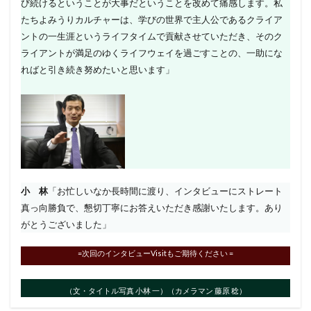
び続けるということが大事だということを改めて痛感します。私
たちよみうりカルチャーは、学びの世界で主人公であるクライア
ントの一生涯というライフタイムで貢献させていただき、そのク
ライアントが満足のゆくライフウェイを過ごすことの、一助にな
ればと引き続き努めたいと思います」
小 林
「お忙しいなか長時間に渡り、インタビューにストレート
真っ向勝負で、懇切丁寧にお答えいただき感謝いたします。あり
がとうございました」
=次回のインタビューVisitもご期待ください =
（文・タイトル写真 小林 一）（カメラマン 藤原 稔）