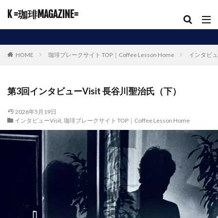
K =珈琲MAGAZINE=
HOME
珈琲ブレークサイト TOP｜Coffee Lesson Home
インタビュー
第3回インタビューVisit 長谷川聖治氏（下）
2026年5月19日
インタビューVisit
,
珈琲ブレークサイト TOP｜Coffee Lesson Home