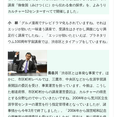
講座『御食国（みけつくに）から伝わる食の探求』を、よみうり
カルチャー12センターすべてで開催しました」
小 林
「グルメ漫画でテレビドラマ化もされていますね。それは
エッジが効いた一味違う講座で、受講生はさぞかし満腹になり満
足行く講座でしたね」。「エッジが効いたといえば、プラネタリ
ウム100周年宇宙講座では、渋谷区とタイアップをしていますね」
長谷川
「渋谷区とは単発な事業です。ほ
かに、市区町村レベルでは、三鷹市、中央区などから生涯学習講
座開設の委託を受け、事業運営を担っています。今後は、こうし
た都道府県、市区町村からの講座運営委託は、カルチャーの得意
とする分野なのでやっていきたいですね。2004年から荒川区立生
涯学習センターの運営を行う指定管理者となっていましたが、諸
事情から今年3月で終了しました」。「2006年から国営昭和記念
公園教室の管理委託を受けていましたが、現在は、単に場所を借