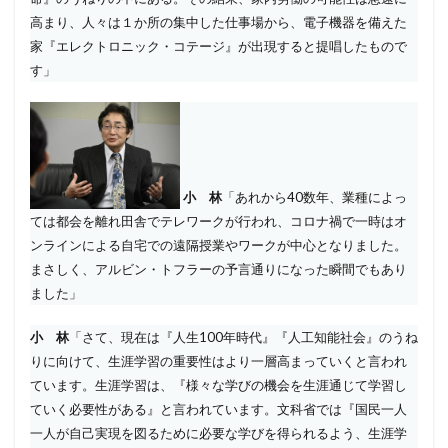
高まり、人々は１か所の集中した仕事場から、電子機器を備えた
家『エレクトロニック・コテージ』が出現すると提唱したもので
す」
小 林
「あれから40数年、業種によっ
ては都会を離れ田舎でテレワークが行われ、コロナ禍で一時はオ
ンラインによる自宅での遠隔授業やワークが中心となりました。
まさしく、アルビン・トフラーの予言通りになった瞬間でもあり
ました」
小 林
「さて、現在は『人生100年時代』『人工知能社会』のうね
りに向けて、生涯学習の重要性はより一層高まっていくと言われ
ています。生涯学習は、『様々な学びの機会を生涯通じて学習し
ていく必要性がある』と言われています。文科省では『国民一人
一人が自己実現を図るために必要な学びを得られるよう、生涯学