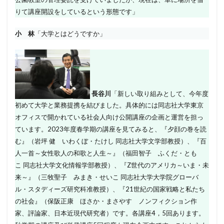
りて講座開設をしているという形態です」
小 林
「大学とはどうですか」
長谷川
「新しい取り組みとして、今年度
初めて大学と業務提携を結びました。具体的には同志社大学東京
オフィスで開かれている社会人向け公開講座の企画と運営を担っ
ています。2023年度春学期の講座を見てみると、『夕顔の巻を読
む』（岩坪 健 いわくぼ・たけし 同志社大学文学部教授）、『百
人一首～女性歌人の和歌と人生～』（福田智子 ふくだ・とも
こ 同志社大学文化情報学部教授）、『Z世代のアメリカ～いま・未
来～』（三牧聖子 みまき・せいこ 同志社大学大学院グローバ
ル・スタディーズ研究科准教授）、『21世紀の国家戦略と私たち
の社会』（保阪正康 ほさか・まさやす ノンフィクション作
家、評論家、日本近現代研究者）です。各講座4，5回あります。