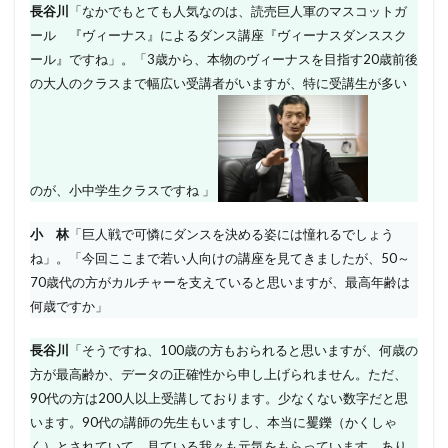
長谷川
「なかでもとても人気なのは、読売巨人軍のマスコットガ
ール 『ヴィーナス』によるダンス講座『ヴィーナスダンススク
ール』ですね」。「3歳から、本物のヴィーナスを目指す20歳前後
の大人のクラスまで幅広い受講者がいますが、特に受講生が多い
のが、小中学生クラスですね 」
小 林
「巨人戦で可憐にダンスを決める姿には憧れるでしょう
ね」。「今回ここまで若い人向けの講座を見てきましたが、50～
70歳代の方がカルチャーを支えていると思いますが、最高年齢は
何歳ですか」
長谷川
「そうですね、100歳の方もおられると思いますが、何歳の
方が最高齢か、データの正確性から申し上げられません。ただ、
90代の方は200人以上受講しております。少なくない数字だと思
います。90代の講師の先生もいますし、本当に矍鑠（かくしゃ
く）とされていて、見ている我々も元気をもらっています。あり