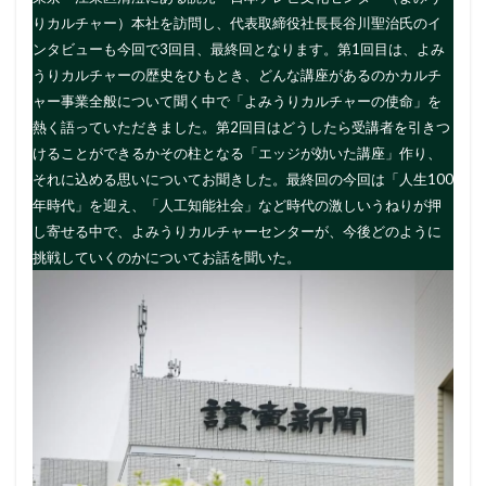
りカルチャー）本社を訪問し、代表取締役社長長谷川聖治氏のイ
ンタビューも今回で3回目、最終回となります。第1回目は、よみ
うりカルチャーの歴史をひもとき、どんな講座があるのかカルチ
ャー事業全般について聞く中で「よみうりカルチャーの使命」を
熱く語っていただきました。第2回目はどうしたら受講者を引きつ
けることができるかその柱となる「エッジが効いた講座」作り、
それに込める思いについてお聞きした。最終回の今回は「人生100
年時代」を迎え、「人工知能社会」など時代の激しいうねりが押
し寄せる中で、よみうりカルチャーセンターが、今後どのように
挑戦していくのかについてお話を聞いた。