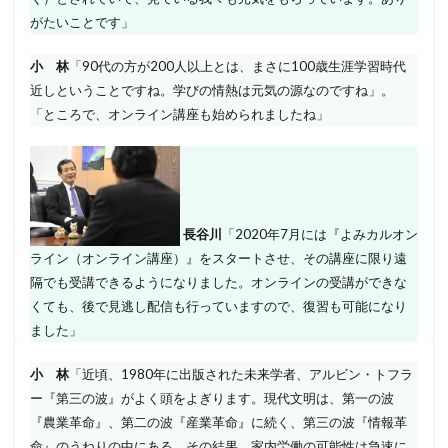
がたいことです」
小 林
「90代の方が200人以上とは、まさに100歳生涯学習時代
近しということですね。学びの情熱は元気の源なのですね」。
「ところで、オンライン講座も始められましたね」
長谷川
「2020年7月には『よみカルオン
ライン（オンライン講座）』をスタートさせ、その講座に限り遠
隔でも受講できるようになりました。オンラインの受講ができな
くても、後で見逃し配信も行っていますので、復習も可能になり
ました」
小 林
「近頃、1980年に出版された未来学者、アルビン・トフラ
ー『第三の波』がよく頭をよぎります。現代文明は、第一の波
『農業革命』、第二の波『産業革命』に続く、第三の波『情報革
命』のうねりの中にある。その結果、家内労働の可能性は急速に