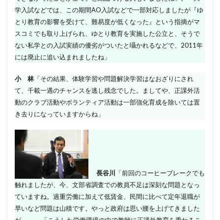
学入試などでは、この期間AO入試などで一部対応しましたが『ゆ
とり教育の影響を受けて、難易度が低くなった』という指摘がマ
スコミでも取り上げられ、ゆとり教育を実施した公立と、そうで
ない私学との入試実績の優劣がついたと囁かれるなどで、2011年
には廃止に追い込まれましたね」
小 林
「その結果、体験学習や問題解決学習はなおざりにされ
て、千載一遇のチャンスを逃し残念でした。ましてや、正課外活
動のクラブ活動やボランティア活動は一部強化育成を除いては置
き去りになっていますからね」
長谷川
「前回のコーヒーブレークでも
触れましたが、今、文部省調査での教員不足は深刻な問題となっ
ていますね。過重労働に加えて低賃金、民間に比べて定年退職が
早いなど問題は山積です。やっと政府は思い腰を上げてきました