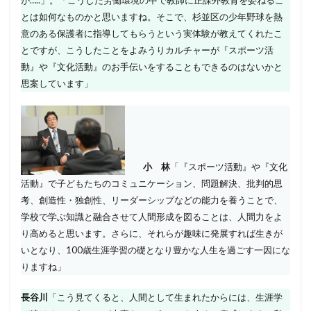
が…..」。「こうした労働環境の中で教師に正課外教育を委ねるこ
とは如何なものかと思いますね。そこで、杉並区の少年野球を熱
意のある保護者に指導してもらうという実体験が教えてくれたこ
とですが、こうしたことをよみうりカルチャーが『スポーツ活
動』や『文化活動』のお手伝いをすることもできるのはないかと
思案しています」
小 林
「『スポーツ活動』や『文化
活動』で子どもたちのコミュニケーション、問題解決、批判的思
考、創造性・独創性、リーダーシップなどの能力を養うことで、
学校で学ぶ知識と融合させて人間形成を図ることは、人間力をよ
り高めると思います。さらに、それらが趣味に発展すれば生きが
いとなり、100歳生涯学習の礎となり豊かな人生を過ごす一因にな
りますね」
長谷川
「こう見てくると、人間として生まれたからには、生涯学