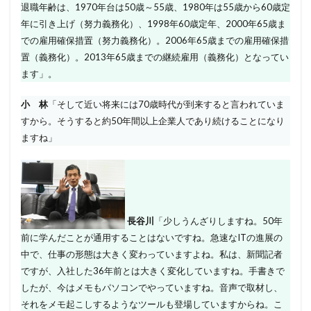
退職年齢は、1970年台は50歳～55歳、1980年は55歳から60歳定
年に引き上げ（努力義務化）、1998年60歳定年、2000年65歳ま
での雇用確保措置（努力義務化）。2006年65歳までの雇用確保措
置（義務化）。2013年65歳までの継続雇用（義務化）となってい
ます」。
小 林
「そして近い将来には70歳時代が到来すると言われていま
すから。そうすると約50年間以上企業人であり続けることになり
ますね」
長谷川
「少しうんざりしますね。50年
前に学んだことが通用することはないですね。急速なITの進展の
中で、仕事の形態は大きく変わっていますよね。私は、新聞記者
ですが、入社した36年前とは大きく変化していますね。手書きで
したが、今はメモもパソコンでやっていますね。音声で取材し、
それをメモ起こしするようなツールも登場していますからね。こ