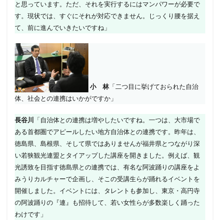
と思っています。ただ、それを実行するにはマンパワーが必要で
す。現状では、すぐにそれが対応できません。じっくり腰を据え
て、前に進んでいきたいですね」
小 林
「二つ目に挙げておられた自治
体、社会との連携はいかがですか」
長谷川
「自治体との連携は増やしたいですね。一つは、大市場で
ある首都圏でアピールしたい地方自治体との連携です。昨年は、
徳島県、島根県、そして県ではありませんが福井県とつながり深
い若狭観光連盟とタイアップした講座を開きました。例えば、観
光誘致を目指す徳島県との連携では、有名な阿波踊りの講座をよ
みうりカルチャーで企画し、そこの受講生らが踊れるイベントを
開催しました。イベントには、タレントも参加し、東京・高円寺
の阿波踊りの『連』も招待して、若い女性らが多数楽しく踊った
わけです」