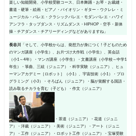
楽しい知能開発、小学校受験コース、日本舞踊・お琴・お裁縫・
書道・硬筆・絵画・ピアノ・バイオリン・ギター・ウクレレ・ミ
ュージカル・バレエ・クラシックバレエ・モダンバレエ・ハワイ
アンフラ・タップダンス・リズムダンス・HIPHOP・空手・新体
操・チアダンス・チアリーディングなどがありますね」
長谷川
「そして、小学校からは、発想力が身につく ! 子どものため
のマンガ講座（小学生）、お片づけ大作戦（小学生）、英会話
（小1～4年）・マンガ講座（小学生）・文書講座（小学校～中学1
年生）・箏曲、三絃（ジュニア）・科学実験（ジュニア）、ヒュ
ーマンアカデミー［ロボット］（小1）、宇宙技術（小1）・プロ
グラミング（小3）・そろばん（ジュニア）・脳が覚醒する国語・
読み取るチカラを育む（子ども）・作文（ジュニア）
・茶道（ジュニア）・花道（ジュニ
ア）・洋裁（ジュニア）・美術（ジュニア）・アート（ジュニ
ア）・工作（ジュニア）・ロボット工作（ジュニア）・宝塚受験