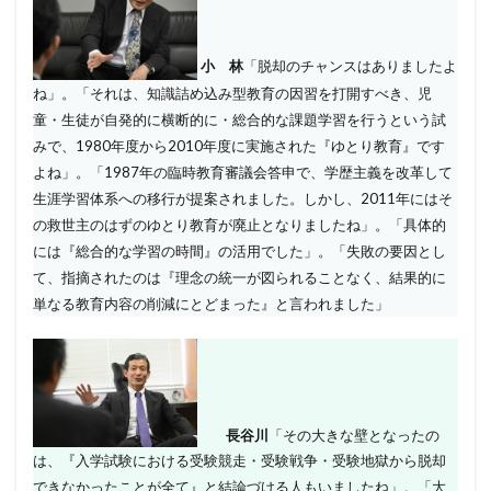
小 林
「脱却のチャンスはありましたよ
ね」。「それは、知識詰め込み型教育の因習を打開すべき、児
童・生徒が自発的に横断的に・総合的な課題学習を行うという試
みで、1980年度から2010年度に実施された『ゆとり教育』です
よね」。「1987年の臨時教育審議会答申で、学歴主義を改革して
生涯学習体系への移行が提案されました。しかし、2011年にはそ
の救世主のはずのゆとり教育が廃止となりましたね」。「具体的
には『総合的な学習の時間』の活用でした」。「失敗の要因とし
て、指摘されたのは『理念の統一が図られることなく、結果的に
単なる教育内容の削減にとどまった』と言われました」
長谷川
「その大きな壁となったの
は、『入学試験における受験競走・受験戦争・受験地獄から脱却
できなかったことが全て』と結論づける人もいましたね」。「大