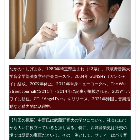
なかの・しげまさ。1980年埼玉県生まれ（43歳）。武蔵野音楽大
学音楽学部演奏学科声楽コース卒。2004年 GUNSHY（ガンシャ
イ）結成、2009年休止。2011年単身ニューヨークへ。The Wall
Street Journalに2011年・2014年に記事が掲載される。2019年ハ
ワイに移住、CD『Angel Eyes』をリリース。2021年帰国し音楽活
動など精力的に活躍中。
【前回の概要】中野氏は武蔵野音大の学びについて、社会に出て
から大いに役立っていると振り返る。特に、西洋音楽史は社交の
場では話題の宝庫だという。その一例として、サティーはパリ音