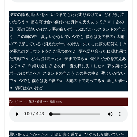
夕立の降る川沿いを♬ いつまでもただ走り続けて♬ どれだけ泣
いたろう♬ 肩を寄せ合い傷付いた身体を支えあって // ※［ あの
日 夏の日追いかけた♪ 夢の白いボールはどこへ♪スタンドの向こ
う この胸の中 夏よいかないで♪ 今でも 僕らはあの夏の♪ 太陽
の下で探している♪ 消えたボールの行方♪ 失くした夢の切符を ］//
夕暮れのグラウンドをただ見つめて♬ 夢を語り合ったね 疲れ果て
た笑顔で♬ どれだけ走った♬ 夢まで僕ら♬ 傷付いた心を支えあ
って♬ // ※ 繰り返し // あの日 夏の日に失くした♬ 夢を架ける
ボールはどこへ♬ スタンドの向こう この胸の中♬ 夢よいかない
で♬ 今でも 僕らはあの夏の♬ 太陽の下で走ってる♬ 新しい夢へ
♬ 切符はないけど
ひ ぐ ら し
作詞・作曲
編曲
SHIGE
Gunshy
思いを伝えたかった♬ 川沿い歩く道で♬ ひぐらしが鳴いていた