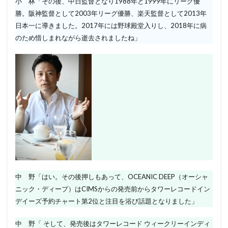
小 林「その後、中日監督となり1988年と1999年にリーグ優
勝。阪神監督として2003年リーグ優勝、楽天監督として2013年
日本一に導きました。2017年には野球殿堂入りし、2018年に病
のため惜しまれながら逝去されましたね」
中 野「はい。その後押しもあって、OCEANIC DEEP（オーシャ
ニック・ディープ）はCIMSからの発売前からタワーレコードイン
デイーズ予約チャート第2位と注目を浴び話題となりました」
中 野「 そして、発売後はタワーレコード ウィークリーインディ