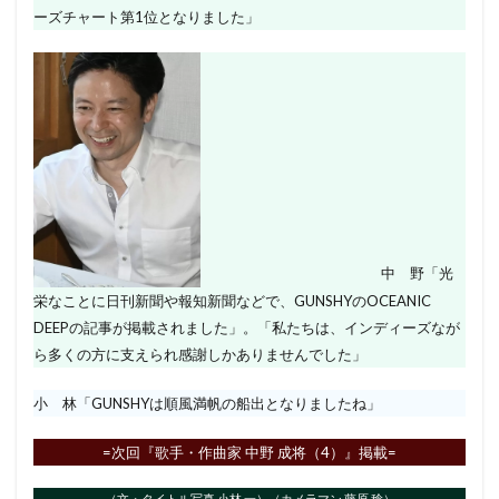
ーズチャート第1位となりました」
中 野「光
栄なことに日刊新聞や報知新聞などで、GUNSHYのOCEANIC
DEEPの記事が掲載されました」。「私たちは、インディーズなが
ら多くの方に支えられ感謝しかありませんでした」
小 林「GUNSHYは順風満帆の船出となりましたね」
=次回『歌手・作曲家 中野 成将（4）』掲載=
（文・タイトル写真 小林 一）（カメラマン 藤原 稔）