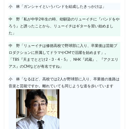
小 林「ガンシャイというバンドを結成したきっかけは」
中 野「私が中学2年生の時、幼馴染のリューイチに『バンドをや
ろう』と誘ったことから、リューイチはギターを習い始めまし
た」
中 野「リューイチは修徳高校で野球部に入り、卒業後は芸能プ
ロダクションに所属してドラマやCMで活躍を始めます」。
「TBS『天までとどけ2・3・4・5』、NHK『武蔵』、『アクエリ
アス』のCMなどが有名ですね」
小 林「なるほど、高校では2人が野球部に入り、卒業後の進路は
音楽と芸能ですか。離れていても同じような道を歩いています