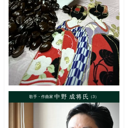
中 野 成 将 氏
歌手・作曲家
（3）