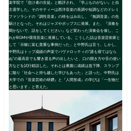
楽学院で『怠け者の生徒』と酷評され、『学ぶものがない』と自
主退学した。そのサティーは西洋音楽の長調や短調などのドレミ
ファソラシドの『調性音楽』の枠をはみ出し、『無調音楽』の先
駆けとなった。それはジャズやポップスに発展。また、『演奏を
聞かないで、話をしてください』など変わった演奏会を催し、こ
れがBGMや環境音楽に発展している。こうした話は音楽芸術家と
して「示唆に富む貴重な事例だった」と中野氏は言う。しかし、
中野氏はトップ成績の声楽でパヴァロッティの”誰も寝てはなら
ぬ”の最高音でも響き渡る声の出したいと、口の開き方や舌の使い
方などを試行錯誤した。それとは裏腹に成績は急下降、スランプ
に陥り「社会へと持ち越した学びもあった」と語った。中野氏は
大学での『音楽芸術の研鑽』と『人間形成』の学びは「一生物だ
と思います」と答えた。