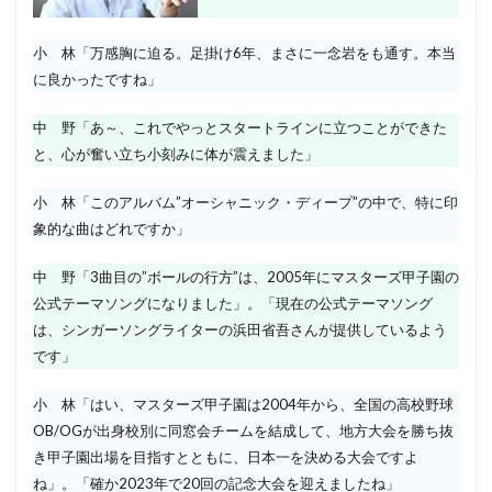
小 林「万感胸に迫る。足掛け6年、まさに一念岩をも通す。本当
に良かったですね」
中 野「あ～、これでやっとスタートラインに立つことができた
と、心が奮い立ち小刻みに体が震えました」
小 林「このアルバム”オーシャニック・ディープ”の中で、特に印
象的な曲はどれですか」
中 野「3曲目の”ボールの行方”は、2005年にマスターズ甲子園の
公式テーマソングになりました」。「現在の公式テーマソング
は、シンガーソングライターの浜田省吾さんが提供しているよう
です」
小 林「はい、マスターズ甲子園は2004年から、全国の高校野球
OB/OGが出身校別に同窓会チームを結成して、地方大会を勝ち抜
き甲子園出場を目指すとともに、日本一を決める大会ですよ
ね」。「確か2023年で20回の記念大会を迎えましたね」