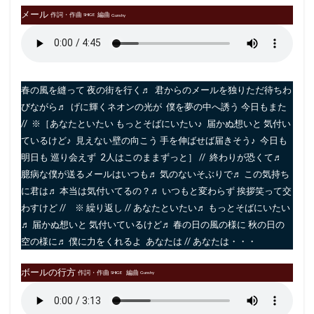
メール
作詞・作曲
編曲
SHIGE
Gunshy
春の風を縫って 夜の街を行く♬ 君からのメールを独りただ待ちわ
びながら♬ げに輝くネオンの光が 僕を夢の中へ誘う 今日もまた
// ※［あなたといたい もっとそばにいたい♪ 届かぬ想いと 気付い
ているけど♪ 見えない壁の向こう 手を伸ばせば届きそう♪ 今日も
明日も 巡り会えず 2人はこのままずっと］ // 終わりが恐くて♬
臆病な僕が送るメールはいつも♬ 気のないそぶりで♬ この気持ち
に君は♬ 本当は気付いてるの？♬ いつもと変わらず 挨拶笑って交
わすけど // ※ 繰り返し // あなたといたい♬ もっとそばにいたい
♬ 届かぬ想いと 気付いているけど♬ 春の日の風の様に 秋の日の
空の様に♬ 僕に力をくれるよ あなたは // あなたは・・・
ボールの行方
作詞・作曲
編曲
SHIGE
Gunshy