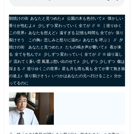
朝焼けの街 あなたと見つめた♬ 公園の木も色付いて♬ 懐かしい
香りが包むよ♬ 少しずつ 変わっていく 全てが // ※ ［ 巡りゆく
この世界♪ あなたを想えど♪ 遠すぎる 記憶も時間も 全てが♪ 張り
裂けそう この胸♪ 悲しみと怒りに溢れ♪ あなたを 呼ぶ ］ // 夕
焼けの街 あなたと見つめた♬ たちの鳴き声が響いて♬ 夜が来
る 全てを包んで♬ 少しずつ 変わっていく 全てが // ※ 繰り返し
// 流れてく蒼い雲 風運ぶ想い出のせて♬ 少しずつ 少しずつ 傷は
深まる // 巡りゆくこの世界♪ 星も月も雨も風も 全てが果て無き旅
の途上♪ 張り裂けそう♪ いつかはあなたの元へ行けること♪ 分か
ってるのに