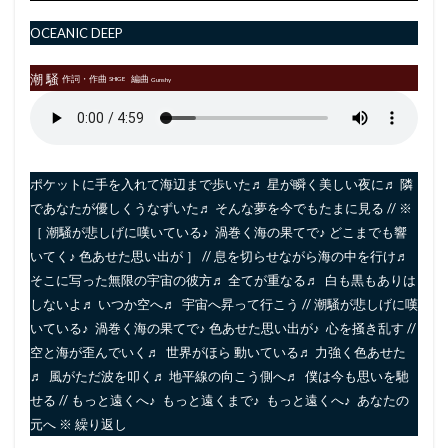
OCEANIC DEEP
潮 騒
作詞・作曲
編曲
SHIGE
Gunshy
ポケットに手を入れて海辺まで歩いた♬ 星が瞬く美しい夜に♬ 隣
であなたが優しくうなずいた♬ そんな夢を今でもたまに見る // ※
［ 潮騒が悲しげに嘆いている♪ 渦巻く海の果てで♪ どこまでも響
いてく♪ 色あせた思い出が ］ // 息を切らせながら海の中を行け♬
そこに写った無限の宇宙の彼方♬ 全てが重なる♬ 白も黒もありは
しないよ♬ いつか空へ♬ 宇宙へ昇って行こう // 潮騒が悲しげに嘆
いている♪ 渦巻く海の果てで♪ 色あせた思い出が♪ 心を掻き乱す //
空と海が歪んでいく♬ 世界がほら 動いている♬ 力強く色あせた
♬ 風がただ波を叩く♬ 地平線の向こう側へ♬ 僕は今も思いを馳
せる // もっと遠くへ♪ もっと遠くまで♪ もっと遠くへ♪ あなたの
元へ ※ 繰り返し