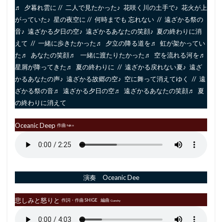
♬ 夕暮れ雲に // 二人で見たかった♪ 花咲く川の土手で♪ 花火が上
がっていた♪ 星の夜空に // 何時までも 忘れない // 遠ざかる祭の
音♪ 遠ざかる夕日の空♪ 遠ざかるあなたの笑顔♪ 夏の終わりに消
えて // 一緒に歩きたかった♬ 夕立の降る道を♬ 虹が架かってい
た♬ あなたの笑顔♬ 一緒に渡たりたかった♬ 空を流れる河を♬
星屑が降ってきた♬ 夏の終わりに // 遠ざかる戻れない夏♪ 遠ざ
かるあなたの声♪ 遠ざかる故郷の空♪ 空に舞って消えてゆく // 遠
ざかる祭の音♬ 遠ざかる夕日の空♬ 遠ざかるあなたの笑顔♬ 夏
の終わりに消えて
Oceanic Deep
作曲
fujico
演奏 Oceanic Dee
悲しみと怒りと
作詞・作曲 SHIGE 編曲
Gunshy