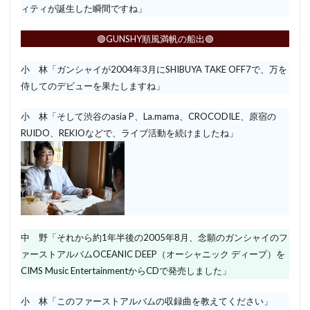
ィティが誕生した瞬間ですね」
🟢GUNSHY順風満帆の船出🟢
小 林「ガンシャイが2004年3月にSHIBUYA TAKE OFF7で、万を
侍してのデビューを果たしますね」
小 林「そして渋谷のasia P、La.mama、CROCODILE、原宿の
RUIDO、REKIOなどで、ライブ活動を続けましたね」
中 野「それから約1年半後の2005年8月、念願のガンシャイのフ
ァーストアルバムOCEANIC DEEP（オーシャニック ディープ）を
CIMS Music EntertainmentからCDで発売しました」
小 林「このファーストアルバムの収録曲を教えてください」