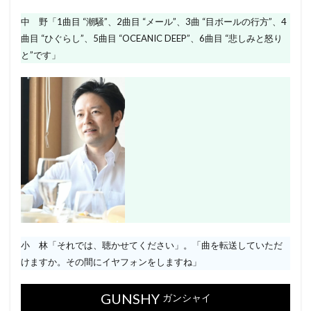
中 野「1曲目 “潮騒”、2曲目 “メール”、3曲 “目ボールの行方”、4
曲目 “ひぐらし”、5曲目 “OCEANIC DEEP”、6曲目 “悲しみと怒り
と”です」
小 林「それでは、聴かせてください」。「曲を転送していただ
けますか。その間にイヤフォンをしますね」
GUNSHY
ガンシャイ