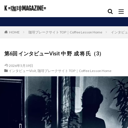
K =珈琲MAGAZINE=
HOME
珈琲ブレークサイト TOP｜Coffee Lesson Home
インタビュー
第6回 インタビューVisit 中 野 成 将 氏（3）
2026年5月19日
インタビューVisit
,
珈琲ブレークサイト TOP｜Coffee Lesson Home