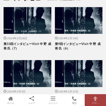
2024年2月28日
2024年2月14日
第10回インタビューVisit 中 野 成
第9回インタビューVisit 中 野 成
将 氏（7）
将 氏（6）
2024年2月3日
2024年1月15日
第8回インタビューVisit 中 野 成
第7回インタビューVisit 中 野 成
将 氏（5）
将 氏（4）
ホーム
シェア
メニュー
電話
TOPへ