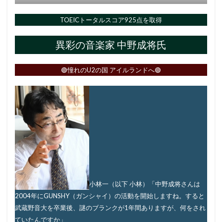
TOEICトータルスコア925点を取得
異彩の音楽家 中野成将氏
🟢憧れのU2の国 アイルランドへ🟢
小林一（以下 小林）「中野成将さんは
2004年にGUNSHY（ガンシャイ）の活動を開始しますね。すると
武蔵野音大を卒業後、謎のブランクが1年間ありますが、何をされ
ていたんですか」