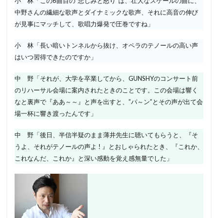
小 林「この6曲目の”悲しみと怒り”は、壮大なスケールの曲に、
中野さんの繊細な歌声とダイナミックな歌声、それに高音の伸び
が見事にマッチして、歌唱力爆発で圧巻ですね」
小 林「長い暗いトンネルから抜け、オペラのテノールの高い声
はいつ習得できたのですか」
中 野「それが、大学を卒業してから、GUNSHYのコンサート前
のリハーサル会場に案内されたときのことです。この会場は響く
なと裏声で『ああ～～』と声を出すと、”パ～ン”とその声が出て会
場一杯に響き渡ったんです」
中 野「後日、半信半疑のまま薄井先生に聴いてもらうと、『そ
うよ、それがテノールの声よ ! 』とおしゃられたとき、『これか、
これなんだ、これか』と深い感動を覚え感無量でした」