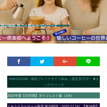
=MAGAZINE= 珈琲ブレークサイトBlog（ 固定頁TOP）◀︎タ
ップ/クリック
2025年度【10月期】ダイジェスト版（2/6）
よみうりカルチャー荻窪 第20回目（2025.11.16）【第36回】