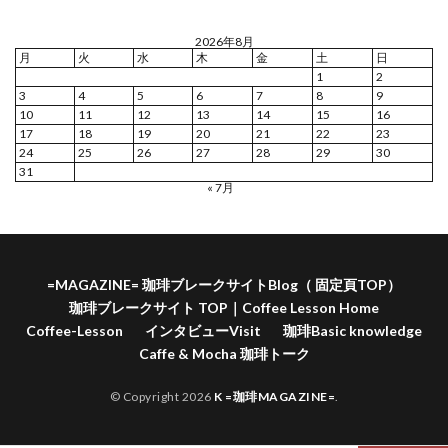
2026年8月
月
火
水
木
金
土
日
1
2
3
4
5
6
7
8
9
10
11
12
13
14
15
16
17
18
19
20
21
22
23
24
25
26
27
28
29
30
31
« 7月
=MAGAZINE= 珈琲ブレークサイトBlog（ 固定頁TOP）
珈琲ブレークサイト TOP｜Coffee Lesson Home
Coffee-Lesson
インタビューVisit
珈琲Basic knowledge
Caffe & Mocha 珈琲トーク
© Copyright 2026
K =珈琲MAGAZINE=
.