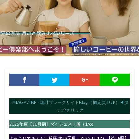
=MAGAZINE= 珈琲ブレークサイトBlog（ 固定頁TOP）◀︎タ
ップ/クリック
2025年度【10月期】ダイジェスト版（1/6）
よみうりカルチャー荻窪 第19回目（2025.10.19）【第34回】