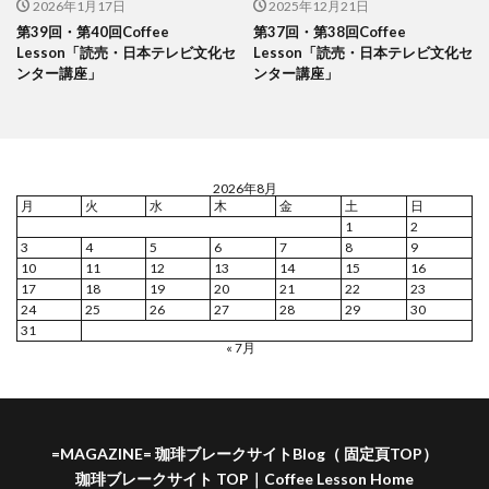
2026年1月17日
2025年12月21日
第39回・第40回Coffee
第37回・第38回Coffee
Lesson「読売・日本テレビ文化セ
Lesson「読売・日本テレビ文化セ
ンター講座」
ンター講座」
2026年8月
月
火
水
木
金
土
日
1
2
3
4
5
6
7
8
9
10
11
12
13
14
15
16
17
18
19
20
21
22
23
24
25
26
27
28
29
30
31
« 7月
=MAGAZINE= 珈琲ブレークサイトBlog（ 固定頁TOP）
珈琲ブレークサイト TOP｜Coffee Lesson Home