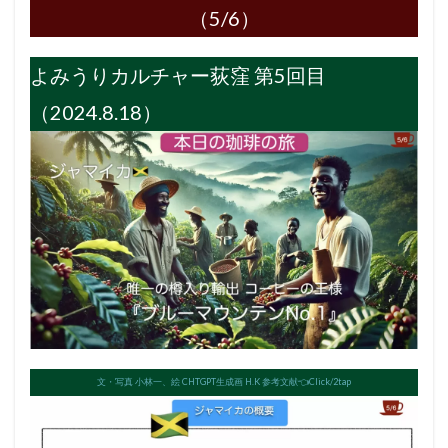
（5/6）
よみうりカルチャー荻窪 第5回目
（2024.8.18）
文・写真 小林一、絵 CHTGPT生成画 H.K
参考文献👈Click/2tap